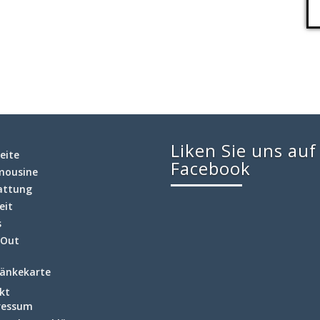
Liken Sie uns auf
eite
Facebook
imousine
attung
eit
s
 Out
änkekarte
kt
ressum