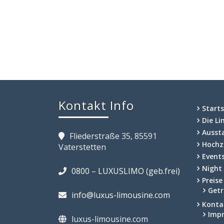
Kontakt Info
Starts
Die L
Ausst
Fliederstraße 35, 85591
Hochz
Vaterstetten
Event
Night
0800 – LUXUSLIMO (geb.frei)
Preise
Getr
info@luxus-limousine.com
Konta
Imp
luxus-limousine.com